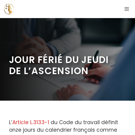
Aller
ME
au
contenu
JOUR FÉRIÉ DU JEUDI
DE L’ASCENSION
L’
Article L.3133-1
du Code du travail définit
onze jours du calendrier français comme